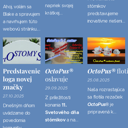
napriek svojej
stómikov
Ahoj, volám sa
krátkej
predstavujeme
Blake a spravujem
prítomnosti na
inovatívne riešenie
a navrhujem túto
trhu už prešli
chytrého krytu
webovú stránku.
prvou inováciou a
stómie
SOS
-
Starám sa o
to v súvislosti s ich
S
mart
O
stomy
S
hiel
rozloženie
aplikáciou pre
vo vyhotovení
stránky, zlepšujem
stómicke vrecká
3
in
1
ktorý v
SEO a riešim
spoločnosti
adaptácií so
technickú stránku,
Predstavenie
OctoPus®
OctoPus®
floti
Hollister
typu
stómickym
aby všetko
loga novej
oslavuje
8901. Hlavne sa
25.08.2025
vreckom
SenSura
fungovalo plynulo
značky
zväčšilo otvorenie
Mio
spoločnosti
29.09.2025
a bolo jednoduché
Naša rozrastajúca
čeľustí pre
Coloplast
na používanie.
27.10.2025
sa flotila rezačiek
Z príležitosti
pohodlnejšie
podstatným
Taktiež pomáham
OctoPus®
je
konania
11.
Dnešným dňom
zakladanie
spôsobom
pridávať nový
pripravená k
Svetového dňa
uvádzame do
stómických
zlepšuje kvalitu
obsah a
Vaším službám,
stómikov
a na
povedomia
vreciek a doplnila
každodenného
udržiavam stránku
dokáže v
podporu
komunity