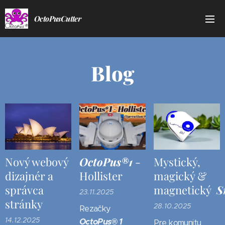
OctoPusCutter
Blog
Nový webový
OctoPus®1
-
Mystický,
dizajnér a
Hollister
magický &
správca
magnetický
S
23.11.2025
stránky
28.10.2025
Rezačky
14.12.2025
OctoPus® 1
Pre komunitu