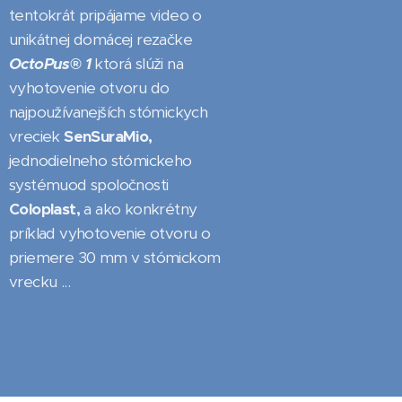
tentokrát pripájame video o
unikátnej domácej rezačke
OctoPus®
1
ktorá slúži na
vyhotovenie otvoru do
najpoužívanejších stómickych
vreciek
SenSuraMio,
jednodielneho stómickeho
systémuod spoločnosti
Coloplast,
a ako konkrétny
príklad vyhotovenie otvoru o
priemere 30 mm v stómickom
vrecku ...