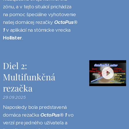
zónu, a v tejto situácií prichádza
na pomoc špeciálne vyhotovenie
našej domácej rezačky
OctoPus®
1
v aplikácií na stómicke vrecka
Hollister
.
Diel 2:
Multifunkčná
rezačka
29.09.2025
Naposledy bola predstavená
domáca rezačka
OctoPus®
1
vo
verzií pre jedného užívateľa a