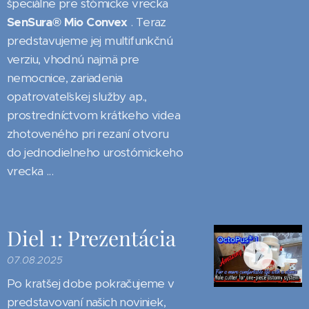
špeciálne pre stómicke vrecka
SenSura
®
Mio
Convex
. Teraz
predstavujeme jej multifunkčnú
verziu, vhodnú najmä pre
nemocnice, zariadenia
opatrovateľskej služby ap.,
prostredníctvom krátkeho videa
zhotoveného pri rezaní otvoru
do jednodielneho urostómickeho
vrecka ...
Diel 1: Prezentácia
07.08.2025
Po kratšej dobe pokračujeme v
predstavovaní našich noviniek,