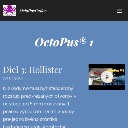
OctoPusCutter
OctoPus® 1
Diel 3: Hollister
23.11.2025
Niekedy nemusí byť štandardný
rozstup pred-rezaných otvorov v
odstupe po 5 mm dodávaných
priamo výrobcom na trh vhodný
pre jednotlivého stómika
hľadajúceho svoju komfortnú